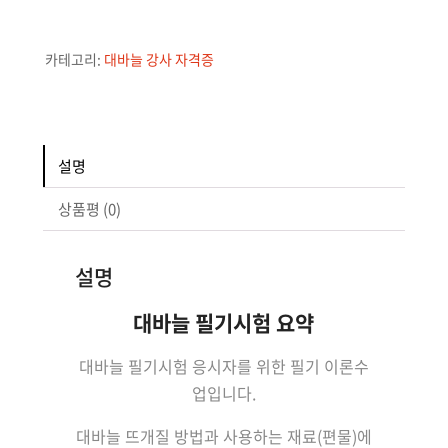
늘
강
카테고리:
대바늘 강사 자격증
사
자
격
증
설명
필
기
상품평 (0)
시
험
설명
요
점
대바늘 필기시험 요약
정
리
대바늘 필기시험 응시자를 위한 필기 이론수
수
업입니다.
량
대바늘 뜨개질 방법과 사용하는 재료(편물)에