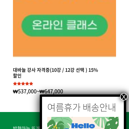
대바늘 강사 자격증(10강 / 12강 선택 ) 15%
할인
₩
537,000
~
₩
647,000
5 중에서
5.00
로 평가됨
박형아는 뜨개쟁이 | 서울시 은평구 불광천길 338, 2층