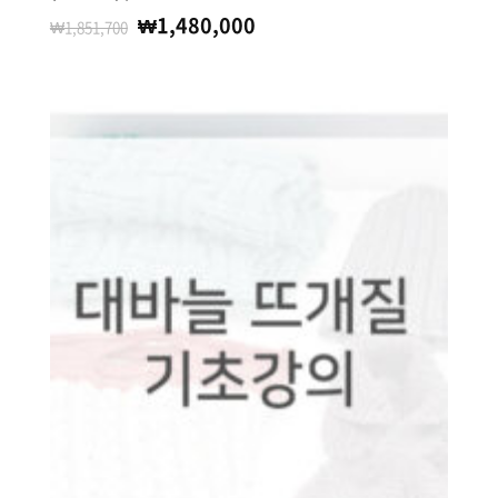
₩
1,480,000
₩
1,851,700