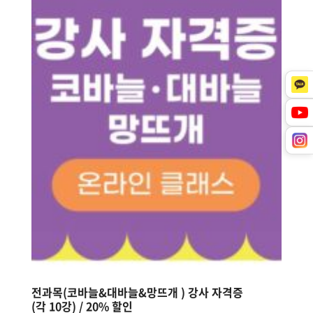
전과목(코바늘&대바늘&망뜨개 ) 강사 자격증
(각 10강) / 20% 할인