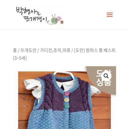
홈
/
뜨개도안
/
가디건,조끼,의류
/ [도안] 원피스 퐁 베스트
(3~5세)