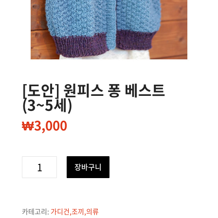
[도안] 원피스 퐁 베스트
(3~5세)
₩
3,000
[도
장바구니
안]
원
피
카테고리:
가디건,조끼,의류
스