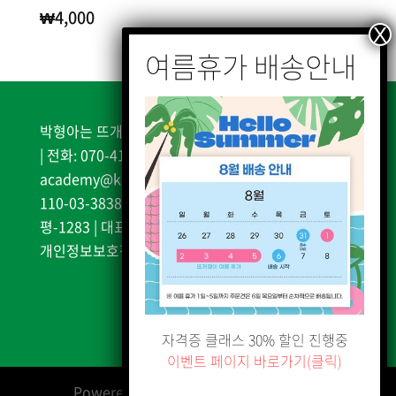
₩
4,000
박형아는 뜨개쟁이 | 서울시 은평구 불광천길 338, 2층
| 전화: 070-4187-0987 | 이메일:
academy@knitteracademy.kr | 사업자등록번호:
110-03-38385| 통신판매업신고: 2025-서울은
평-1283 | 대표자 및 개인정보책임자: 박형례
개인정보보호정책
|
서비스 이용약관
자격증 클래스 30% 할인 진행중
이벤트 페이지 바로가기(클릭)
Powered by
박형아는 뜨개쟁이 아카데미