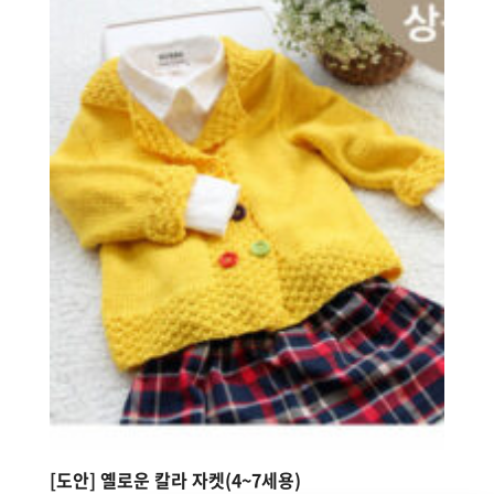
[도안] 옐로운 칼라 자켓(4~7세용)