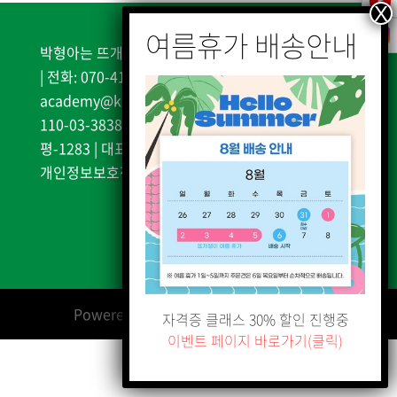
박형아는 뜨개쟁이 | 서울시 은평구 불광천길 338, 2층
| 전화: 070-4187-0987 | 이메일:
academy@knitteracademy.kr | 사업자등록번호:
110-03-38385| 통신판매업신고: 2025-서울은
평-1283 | 대표자 및 개인정보책임자: 박형례
개인정보보호정책
|
서비스 이용약관
Powered by
박형아는 뜨개쟁이 아카데미
자격증 클래스 30% 할인 진행중
이벤트 페이지 바로가기(클릭)